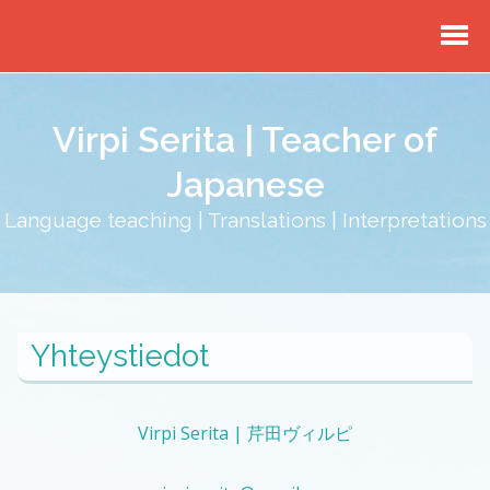
Virpi Serita | Teacher of
Japanese
Language teaching | Translations | Interpretations
Yhteystiedot
Virpi Serita | 芹田ヴィルピ