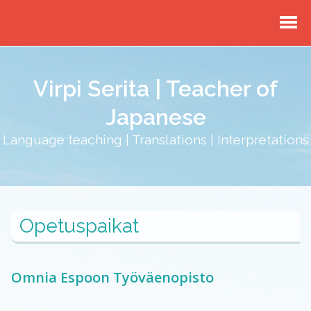
Virpi Serita | Teacher of
Japanese
Language teaching | Translations | Interpretations
Opetuspaikat
Omnia Espoon Työväenopisto