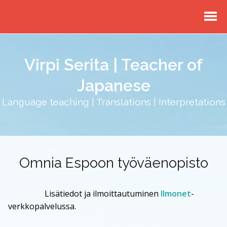
Virpi Serita | Teacher of
Japanese
Language teaching | Translations | Interpretations
Omnia Espoon työväenopisto
Lisätiedot ja ilmoittautuminen
Ilmonet
-
verkkopalvelussa.