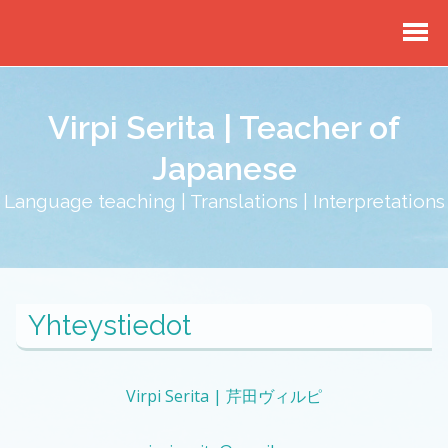
Virpi Serita | Teacher of
Japanese
Language teaching | Translations | Interpretations
Yhteystiedot
Virpi Serita | 芹田ヴィルピ